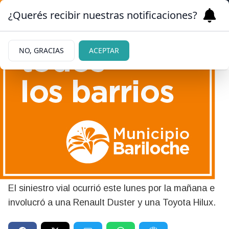
¿Querés recibir nuestras notificaciones?
NO, GRACIAS
ACEPTAR
06/07/2026
Choque y vuelco en Dina
Huapi: un conductor debió
ser trasladado al hospital
El siniestro vial ocurrió este lunes por la mañana e
involucró a una Renault Duster y una Toyota Hilux.