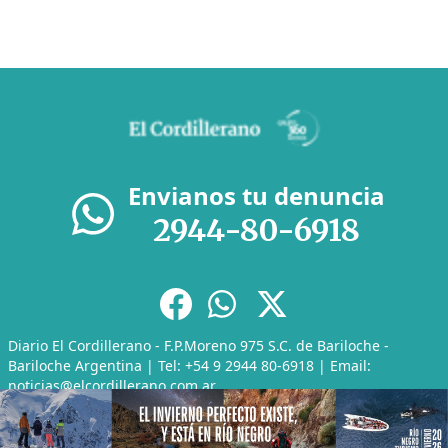
Envianos tu denuncia
2944-80-6918
Diario El Cordillerano - F.P.Moreno 975 S.C. de Bariloche -
Bariloche Argentina | Tel: +54 9 2944 80-6918 | Email:
noticias@elcordillerano.com.ar
RSS
|
Media Kit
|
Políticas de Privacidad
|
Archivo
CMS para medios
by
Troop