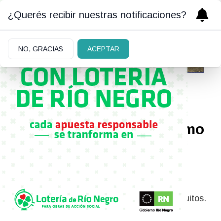
¿Querés recibir nuestras notificaciones?
NO, GRACIAS
ACEPTAR
05/07/2026
Invierno en Bariloche: cómo
calefaccionar la casa sin
correr riesgos
Cuáles son los cuidados fundamentales para
prevenir intoxicaciones, incendios y cortocircuitos.