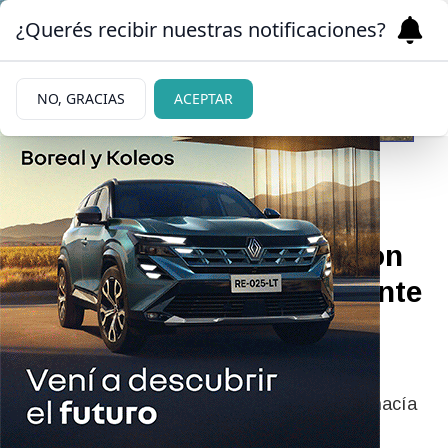
¿Querés recibir nuestras notificaciones?
NO, GRACIAS
ACEPTAR
04/07/2026
Recuperaron una moto con
pedido de secuestro durante
un operativo policial en
pleno centro de Bariloche
El rodado era buscado por la Justicia desde hacía
más de dos meses.