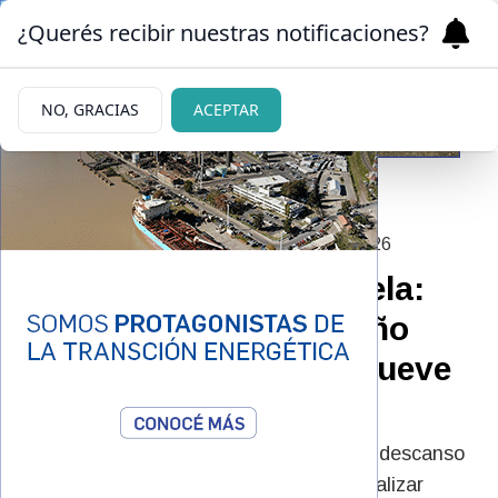
¿Querés recibir nuestras notificaciones?
NO, GRACIAS
ACEPTAR
|
EN BÚSQUEDA DEL MILAGRO
03/07/2026
Terremotos en Venezuela:
intentan salvar a un niño
atrapado desde hace nueve
días
Los operativos de rescate continúan sin descanso
en Venezuela, donde las tareas para localizar