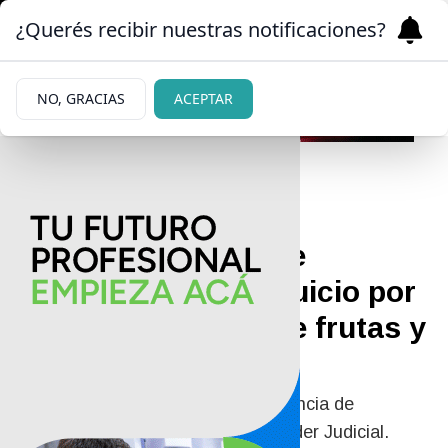
¿Querés recibir nuestras notificaciones?
NO, GRACIAS
ACEPTAR
03/07/2026
Una distribuidora de
Bariloche ganó un juicio por
facturas impagas de frutas y
verduras
El deudor no se presentó a la instancia de
mediación y el conflicto llegó al Poder Judicial.