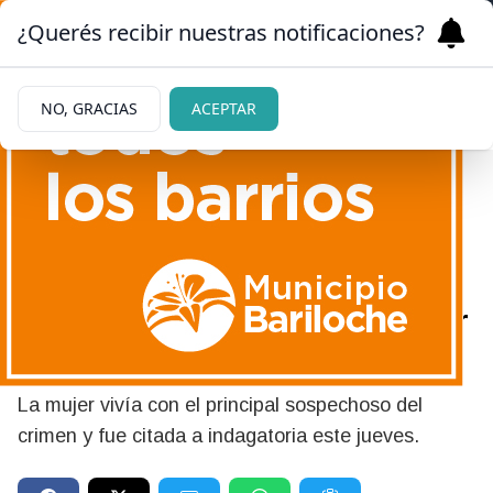
¿Querés recibir nuestras notificaciones?
NO, GRACIAS
ACEPTAR
03/07/2026
Femicidio de Agostina Vega:
la pareja de Claudio Barrelier
se negó a declarar
La mujer vivía con el principal sospechoso del
crimen y fue citada a indagatoria este jueves.