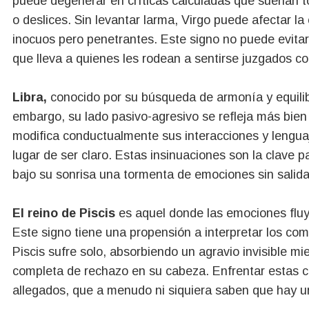
puede degenerar en críticas calculadas que suenan to
o deslices. Sin levantar larma,
Virgo puede afectar la
inocuos pero penetrantes. Este signo no puede evita
que lleva a quienes les rodean a sentirse juzgados c
Libra,
conocido por su búsqueda de armonía y equilib
embargo, su lado pasivo-agresivo se refleja más bien 
modifica conductualmente sus interacciones y lenguaj
lugar de ser claro. Estas insinuaciones son la clave p
bajo su sonrisa una tormenta de emociones sin salida d
El reino de Piscis
es aquel donde las emociones flu
Este signo tiene una propensión a interpretar los co
Piscis sufre solo, absorbiendo un agravio invisible mi
completa de rechazo en su cabeza. Enfrentar estas co
allegados, que a menudo ni siquiera saben que hay u