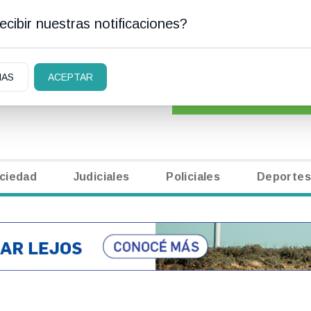
cibir nuestras notificaciones?
AN CARLOS DE BARILOCHE
CLASIFICADOS
|
NECR
IAS
ACEPTAR
ciedad
Judiciales
Policiales
Deportes