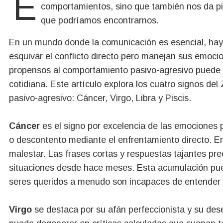
El universo del zodiaco no solo nos ofrece un mapa interesante de personalidades y
comportamientos, sino que también nos da pi
que podríamos encontrarnos.
En un mundo donde la comunicación es esencial, hay c
esquivar el conflicto directo pero manejan sus emoci
propensos al comportamiento pasivo-agresivo puede 
cotidiana. Este artículo explora los cuatro signos de
pasivo-agresivo: Cáncer, Virgo, Libra y Piscis.
Cáncer
es el signo por excelencia de las emociones p
o descontento mediante el enfrentamiento directo. En 
malestar. Las frases cortas y respuestas tajantes p
situaciones desde hace meses. Esta acumulación pue
seres queridos a menudo son incapaces de entender 
Virgo
se destaca por su afán perfeccionista y su des