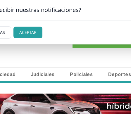
ecibir nuestras notificaciones?
CLASIFICADOS
|
NECR
ARLOS DE BARILOCHE
IAS
ACEPTAR
ciedad
Judiciales
Policiales
Deportes