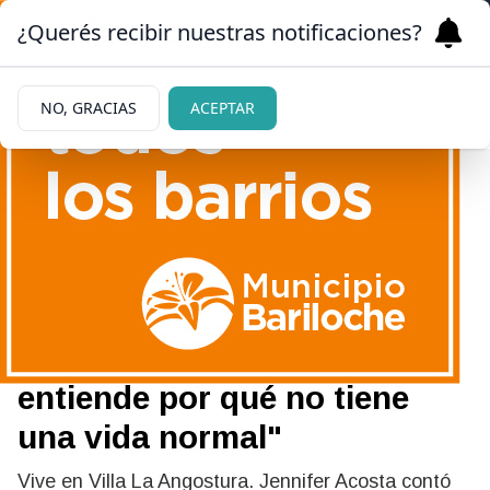
¿Querés recibir nuestras notificaciones?
NO, GRACIAS
ACEPTAR
02/07/2026
Nico, el niño de 9 años que
tiene un tumor y debe volver
a Buenos Aires: "No
entiende por qué no tiene
una vida normal"
Vive en Villa La Angostura. Jennifer Acosta contó