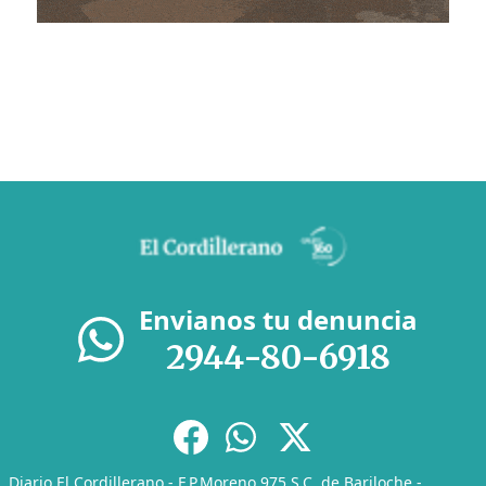
Envianos tu denuncia
2944-80-6918
Diario El Cordillerano - F.P.Moreno 975 S.C. de Bariloche -