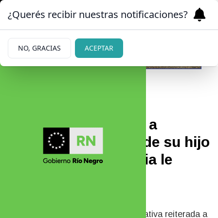
¿Querés recibir nuestras notificaciones?
NO, GRACIAS
ACEPTAR
02/07/2026
Un padre se negaba a
autorizar los viajes de su hijo
al exterior: la Justicia le
otorgó el permiso
permanente
La magistrada entendió que la negativa reiterada a