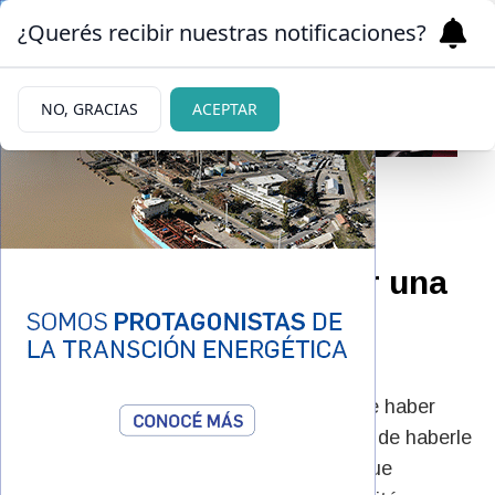
¿Querés recibir nuestras notificaciones?
NO, GRACIAS
ACEPTAR
02/07/2026
Formularon cargos por una
agresión entre vecinos
ocurrida en Bariloche
Un hombre fue acusado esta mañana de haber
golpeado a un vecino en la vía pública y de haberle
provocado distintas lesiones. El hecho fue