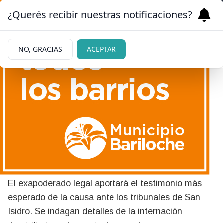
¿Querés recibir nuestras notificaciones?
NO, GRACIAS
ACEPTAR
02/07/2026
Caso Maradona: Matías
Morla y el sobrino del ídolo
declaran hoy ante la justicia
El exapoderado legal aportará el testimonio más
esperado de la causa ante los tribunales de San
Isidro. Se indagan detalles de la internación