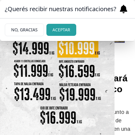
¿Querés recibir nuestras notificaciones?
NO, GRACIAS
ACEPTAR
|
EXIGENCIA DEL FMI
01/07/2026
Milei anunció que modificará
la carta orgánica del Banco
Central
El mandatario anunció que está trabajando, junto a
los equipos de los ministerios de Economía y de
Desregulación y Transformación del Estado, en una