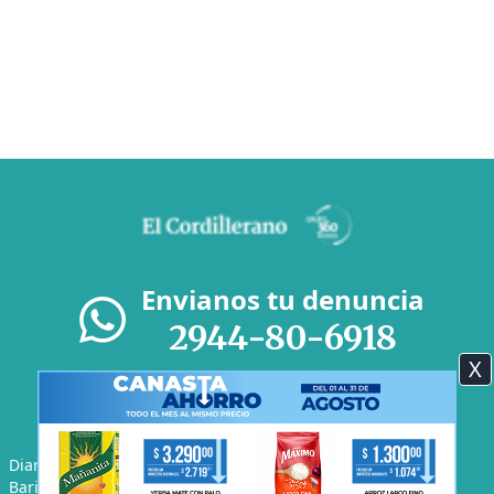
Envianos tu denuncia
2944-80-6918
X
Diario El Cordillerano - F.P.Moreno 975 S.C. de Bariloche -
Bariloche Argentina | Tel: +54 9 2944 80-6918 | Email: