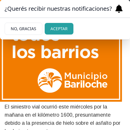
¿Querés recibir nuestras notificaciones?
NO, GRACIAS
ACEPTAR
01/07/2026
Ruta 237: volcó un camión a
la altura de Villa Llanquín y
hay media calzada cortada
El siniestro vial ocurrió este miércoles por la
mañana en el kilómetro 1600, presuntamente
debido a la presencia de hielo sobre el asfalto por