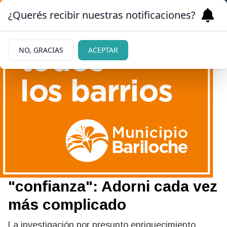
¿Querés recibir nuestras notificaciones?
NO, GRACIAS
ACEPTAR
|
INVESTIGACIÓN
01/07/2026
Tarjetas ajenas, compras
rechazadas y una
colaboradora de
"confianza": Adorni cada vez
más complicado
La investigación por presunto enriquecimiento