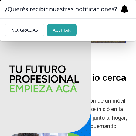
¿Querés recibir nuestras notificaciones?
NO, GRACIAS
ACEPTAR
30/06/2026
Susto por un incendio cerca
del Hogar Emaús
Un foco ígneo requirió la intervención de un móvil
de bomberos voluntarios. El fuego se inició en la
zona de los contenedores ubicados junto al hogar,
donde, según testigos, se estaban quemando
cables de cobre.