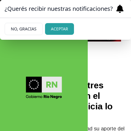
¿Querés recibir nuestras notificaciones?
NO, GRACIAS
ACEPTAR
30/06/2026
Pidió bajar la cuota
alimentaria por sus tres
hijos, uno estudia en el
exterior pero la Justicia lo
rechazó
Un padre pretendía reducir a la mitad su aporte del