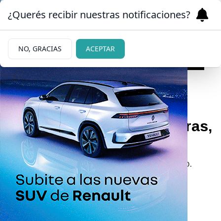
¿Querés recibir nuestras notificaciones?
NO, GRACIAS
ACEPTAR
29/06/2026
“Todos utilizamos máscaras,
con o sin carnaval”
Muestra de una artista con un universo propio.
Por Christian Masello