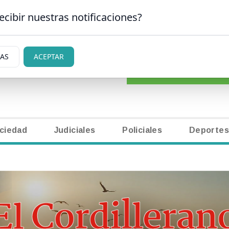
ecibir nuestras notificaciones?
CLASIFICADOS
|
NECR
ARLOS DE BARILOCHE
IAS
ACEPTAR
ciedad
Judiciales
Policiales
Deportes