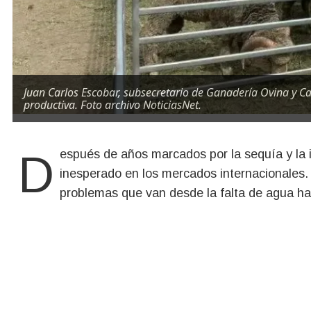
Juan Carlos Escobar, subsecretario de Ganadería Ovina y Cap
productiva. Foto archivo NoticiasNet.
Después de años marcados por la sequía y la incertidumbre, el sector ovino encuentra un alivio
inesperado en los mercados internacionales.
problemas que van desde la falta de agua ha