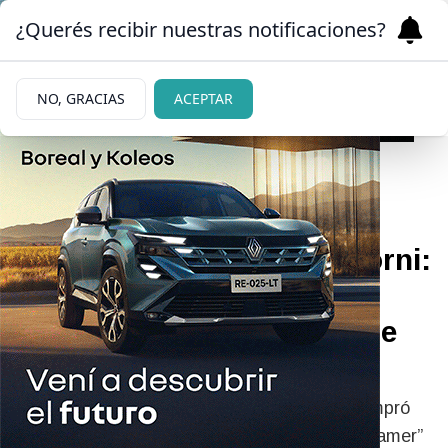
¿Querés recibir nuestras notificaciones?
NO, GRACIAS
ACEPTAR
|
POLÉMICA
26/06/2026
Otra denuncia contra Adorni:
compró videojuegos con
tarjetas de funcionarios de
Vocería Presidencial
En agosto del año pasado Manuel Adorni compró
en su cuenta de Mercado Libre un “monitor gamer”