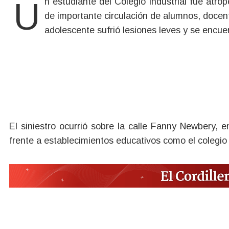
Un estudiante del Colegio Industrial fue atropellado el día de ayer en el barrio Ñireco, en una zona
de importante circulación de alumnos, docente
adolescente sufrió lesiones leves y se encuen
El siniestro ocurrió sobre la calle Fanny Newbery, 
frente a establecimientos educativos como el colegio 