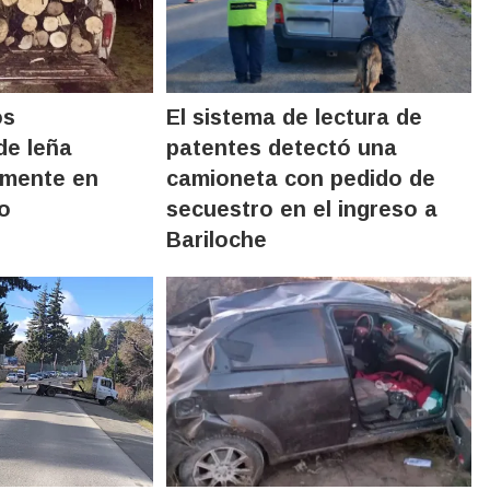
os
El sistema de lectura de
de leña
patentes detectó una
almente en
camioneta con pedido de
o
secuestro en el ingreso a
Bariloche