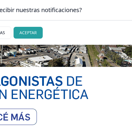
ecibir nuestras notificaciones?
CLASIFICADOS
|
NECR
N CARLOS DE BARILOCHE
IAS
ACEPTAR
ciedad
Judiciales
Policiales
Deportes