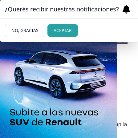
¿Querés recibir nuestras notificaciones?
NO, GRACIAS
ACEPTAR
21/06/2026
Agenda cultural en
Bariloche: comienza una
semana repleta de arte,
música y teatro
La Subsecretaría de Cultura presentó una amplia
programación con exposiciones, talleres,