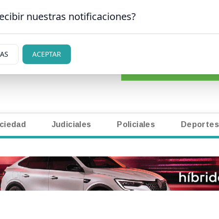
ecibir nuestras notificaciones?
CLASIFICADOS
|
NECR
SAN CARLOS DE BARILOCHE
IAS
ACEPTAR
ciedad
Judiciales
Policiales
Deportes