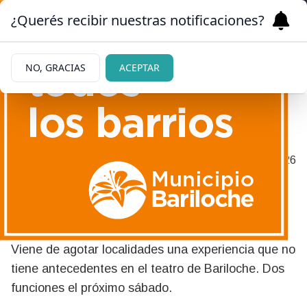
¿Querés recibir nuestras notificaciones?
NO, GRACIAS
ACEPTAR
DESAPARECE EL SENTIDO QUE NOS
|
17/06/2026
ORGANIZA ANTE EL MUNDO
¿Se puede ver un
espectáculo sin ver?
Viene de agotar localidades una experiencia que no
tiene antecedentes en el teatro de Bariloche. Dos
funciones el próximo sábado.