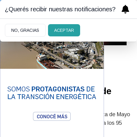
¿Querés recibir nuestras notificaciones?
NO, GRACIAS
ACEPTAR
14/06/2026
Murió Taty Almeida,
presidenta de Madres de
Plaza de Mayo
La histórica referente de Madres de Plaza de Mayo
(línea fundadora) falleció este domingo a los 95
años.