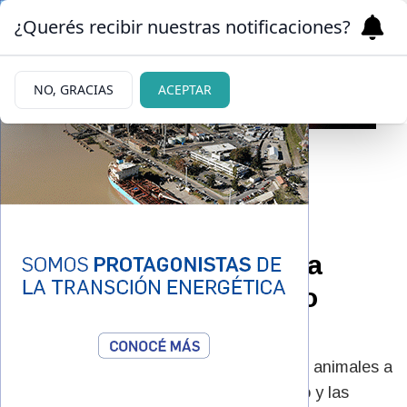
¿Querés recibir nuestras notificaciones?
NO, GRACIAS
ACEPTAR
14/06/2026
Jabalíes en Bariloche:
detectaron huellas en la
helada, cerca de Puerto
Moreno
Un vecino registró el rastro fresco de los animales a
metros de la avenida Bustillo. El invierno y las