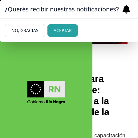
¿Querés recibir nuestras notificaciones?
NO, GRACIAS
ACEPTAR
14/06/2026
Defensa personal para
mujeres en Bariloche:
herramientas frente a la
violencia y el valor de la
prevención
La escuela Wu Shu Tao dictará una capacitación