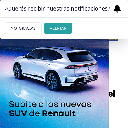
¿Querés recibir nuestras notificaciones?
NO, GRACIAS
ACEPTAR
14/06/2026
Bariloche vuelve a estar
entre los destinos más
elegidos del país durante el
fin de semana largo
La ciudad se consolida una vez más entre las
preferencias de los viajeros argentinos.