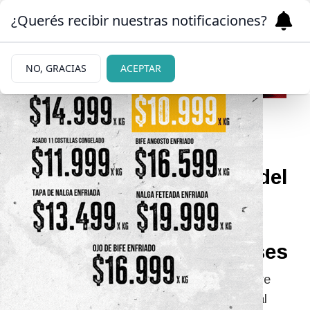
¿Querés recibir nuestras notificaciones?
NO, GRACIAS
ACEPTAR
12/06/2026
Más de 100 trabajadores del
Centro Atómico viven
pendientes de una
renovación cada tres meses
Desde el sector aseguran que la incertidumbre
laboral afecta a personal técnico y profesional