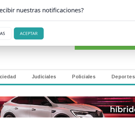
ecibir nuestras notificaciones?
CLASIFICADOS
|
NECR
SAN CARLOS DE BARILOCHE
IAS
ACEPTAR
ciedad
Judiciales
Policiales
Deportes