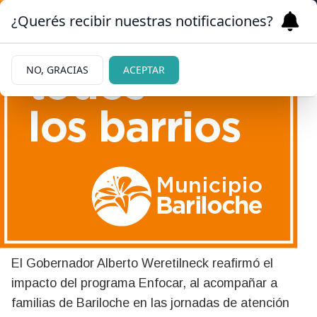
¿Querés recibir nuestras notificaciones?
NO, GRACIAS
ACEPTAR
|
DESARROLLO HUMANO
12/06/2026
Weretilneck: “Más de 1.800
razones para llevar Enfocar
a toda la provincia”
El Gobernador Alberto Weretilneck reafirmó el
impacto del programa Enfocar, al acompañar a
familias de Bariloche en las jornadas de atención