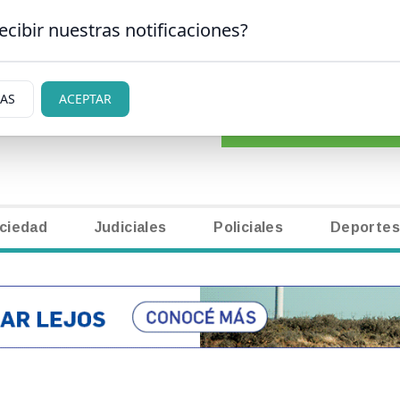
ecibir nuestras notificaciones?
CLASIFICADOS
|
NECR
N CARLOS DE BARILOCHE
IAS
ACEPTAR
ciedad
Judiciales
Policiales
Deportes