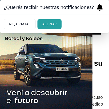
¿Querés recibir nuestras notificaciones?
NO, GRACIAS
ACEPTAR
|
VIOLENCIA DE GÉNERO
12/06/2026
Juanita Tinelli denunció a su
ex novio tras pelear en un
boliche: “Me golpeó”
La hija de Marcelo Tinelli se presentó en una
comisaría durante la madrugada del jueves. Acusó
a su expareja, Bautista Cuiña, de haberla agredido