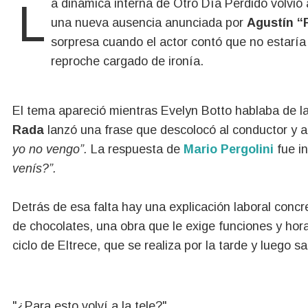
La dinámica interna de Otro Día Perdido volvió a dejar un momento incómodo al aire, esta vez por
una nueva ausencia anunciada por
Agustín “
sorpresa cuando el actor contó que no estaría
reproche cargado de ironía.
El tema apareció mientras Evelyn Botto hablaba de la
Rada
lanzó una frase que descolocó al conductor y ab
yo no vengo”.
La respuesta de
Mario Pergolini
fue i
venís?”.
Detrás de esa falta hay una explicación laboral concre
de chocolates, una obra que le exige funciones y horar
ciclo de Eltrece, que se realiza por la tarde y luego sa
"¿Para esto volví a la tele?"