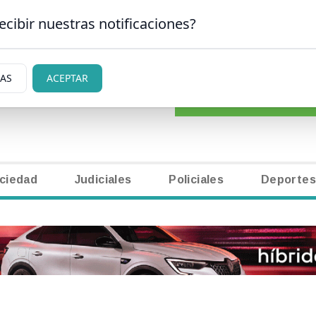
ecibir nuestras notificaciones?
CLASIFICADOS
|
NECR
SAN CARLOS DE BARILOCHE
IAS
ACEPTAR
ciedad
Judiciales
Policiales
Deportes