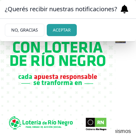
¿Querés recibir nuestras notificaciones?
NO, GRACIAS
ACEPTAR
11/06/2026
Se terminaron las salidas
transitorias para
condenados por delitos
graves
Los legisladores rionegrinos votaron por
unanimidad recortar drásticamente los mecanismos