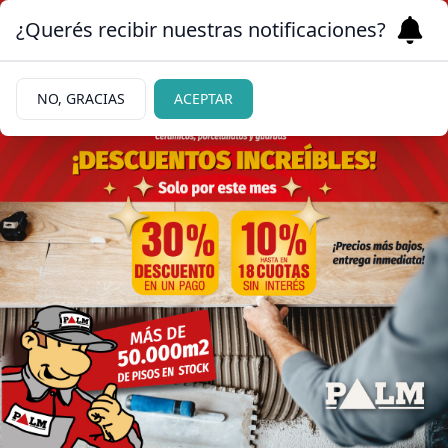
¿Querés recibir nuestras notificaciones?
NO, GRACIAS
ACEPTAR
11/06/2026
Frenan mudanza de dos
niños fuera de Río Negro
tras una presentación
urgente de la madre
El fallo prohibió modificar el centro de vida de los
niños. La jueza advirtió que el eventual traslado