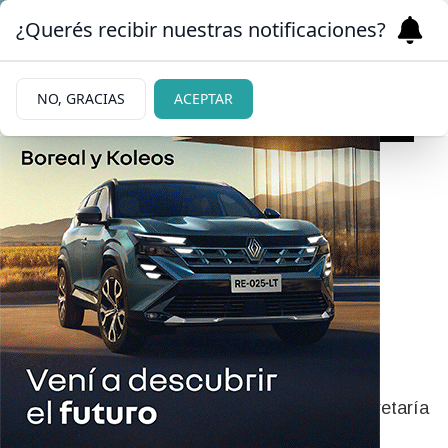
¿Querés recibir nuestras notificaciones?
NO, GRACIAS
ACEPTAR
|
EDUCACIÓN
11/06/2026
El Gobierno firmó un
acuerdo con las
universidades por
financiamiento y salarios
El entendimiento fue suscripto por la Subsecretaría
de Políticas Universitarias, el Consejo