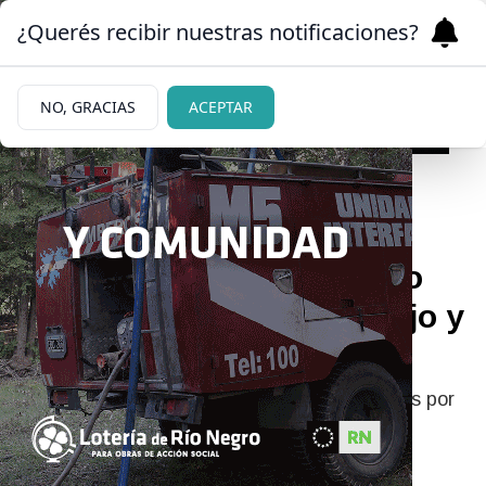
¿Querés recibir nuestras notificaciones?
NO, GRACIAS
ACEPTAR
10/06/2026
Una opción original: cómo
hacer scones de queso, ajo y
tomates secos
Fáciles de hacer, crocantes por fuera y tiernos por
dentro.