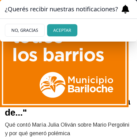
¿Querés recibir nuestras notificaciones?
NO, GRACIAS
ACEPTAR
|
MUY ENOJADA
07/06/2026
María Julia Oliván denunció
lo que sufrió a manos de
Mario Pergolini : "Fui víctima
de..."
Qué contó María Julia Oliván sobre Mario Pergolini
y por qué generó polémica