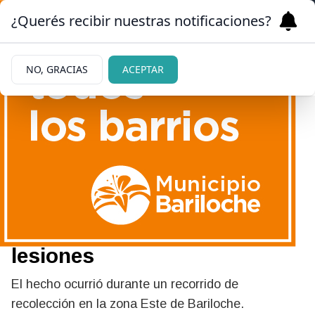
¿Querés recibir nuestras notificaciones?
NO, GRACIAS
ACEPTAR
05/06/2026
Un recolector municipal fue
atropellado por el propio
camión y sufrió graves
lesiones
El hecho ocurrió durante un recorrido de
recolección en la zona Este de Bariloche.