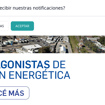
ecibir nuestras notificaciones?
CLASIFICADOS
|
NECR
SAN CARLOS DE BARILOCHE
IAS
ACEPTAR
ciedad
Judiciales
Policiales
Deportes