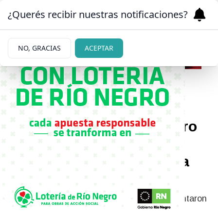
¿Querés recibir nuestras notificaciones?
NO, GRACIAS
ACEPTAR
|
FILOSA
03/06/2026
Cami Mayán opinó sin filtro
sobre la novia de Mac
Allister y las mujeres de la
Selección
La reacción de Cami Mayán cuando le preguntaron
por la novia de Alexis Mac Allister