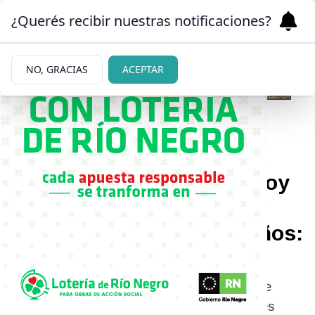
¿Querés recibir nuestras notificaciones?
NO, GRACIAS
ACEPTAR
|
MADRE E HIJA
03/06/2026
¡Son idénticas! Así luce hoy
Antonia, la hija de Vero
Lozano que cumplió 17 años:
las fotos
Con un tierno homenaje por el cumpleaños de
Antonia, Verónica Lozano compartió imágenes