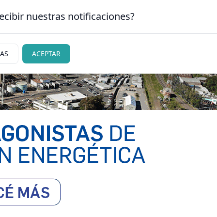
ecibir nuestras notificaciones?
CLASIFICADOS
|
NECR
RLOS DE BARILOCHE
IAS
ACEPTAR
ciedad
Judiciales
Policiales
Deportes