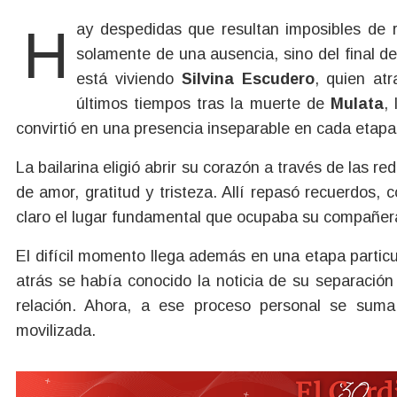
Hay despedidas que resultan imposibles de resumir en unas pocas palabras. Porque no se trata
solamente de una ausencia, sino del final d
está viviendo
Silvina Escudero
, quien at
últimos tiempos tras la muerte de
Mulata
,
convirtió en una presencia inseparable en cada etapa
La bailarina eligió abrir su corazón a través de las 
de amor, gratitud y tristeza. Allí repasó recuerdos,
claro el lugar fundamental que ocupaba su compañera
El difícil momento llega además en una etapa parti
atrás se había conocido la noticia de su separació
relación. Ahora, a ese proceso personal se sum
movilizada.