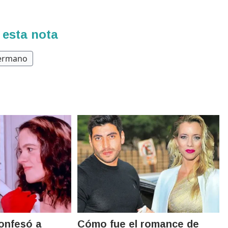
 esta nota
ermano
confesó a
Cómo fue el romance de