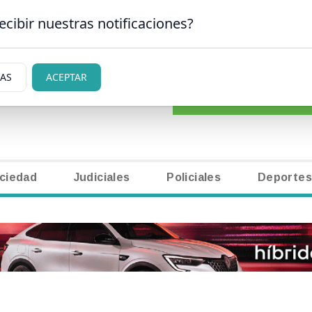
ecibir nuestras notificaciones?
CLASIFICADOS
|
NECR
SAN CARLOS DE BARILOCHE
IAS
ACEPTAR
ciedad
Judiciales
Policiales
Deportes