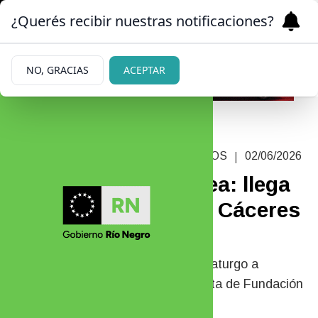
¿Querés recibir nuestras notificaciones?
NO, GRACIAS
ACEPTAR
|
EL THRILLER DE MÚLTIPLES PREMIOS
02/06/2026
Asegúrese una platea: llega
a Bariloche Luciano Cáceres
con “Muerde”
La obra tiene como director y dramaturgo a
Francisco Lumerman. Una propuesta de Fundación
Nevadas Escénicas.