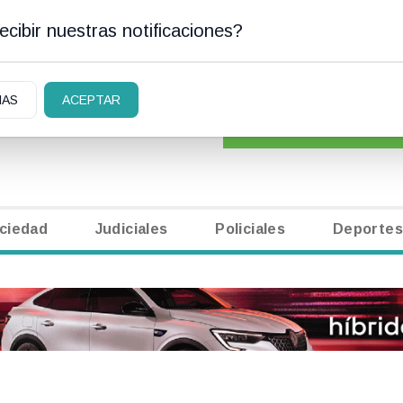
cibir nuestras notificaciones?
N CARLOS DE BARILOCHE
CLASIFICADOS
|
NECR
IAS
ACEPTAR
ciedad
Judiciales
Policiales
Deportes